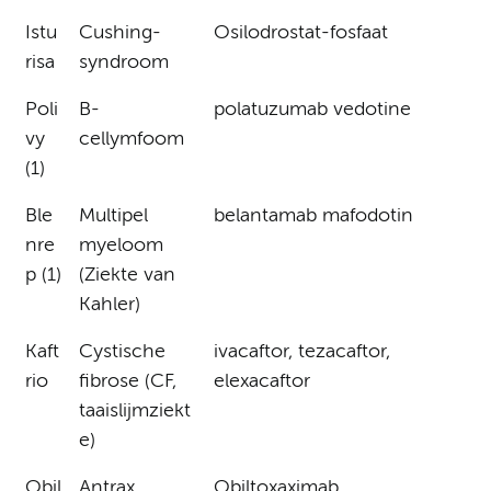
Istu
Cushing-
Osilodrostat-fosfaat
risa
syndroom
Poli
B-
polatuzumab vedotine
vy
cellymfoom
(1)
Ble
Multipel
belantamab mafodotin
nre
myeloom
p (1)
(Ziekte van
Kahler)
Kaft
Cystische
ivacaftor, tezacaftor,
rio
fibrose (CF,
elexacaftor
taaislijmziekt
e)
Obil
Antrax
Obiltoxaximab