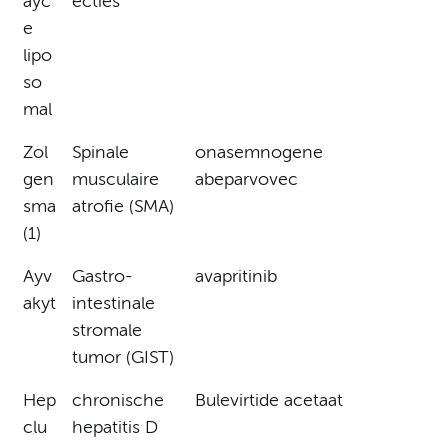
ayc
ecties
e
lipo
so
mal
Zol
Spinale
onasemnogene
gen
musculaire
abeparvovec
sma
atrofie (SMA)
(1)
Ayv
Gastro-
avapritinib
akyt
intestinale
stromale
tumor (GIST)
Hep
chronische
Bulevirtide acetaat
clu
hepatitis D