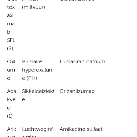
tox
(miltvuur)
axi
ma
b
SFL
(2)
Oxl
Primaire
Lumasiran natrium
um
hyperoxaluri
o
e (PH)
Ada
Sikkelcelziekt
Crizanlizumab
kve
e
o
(1)
Arik
Luchtweginf
Amikacine sulfaat