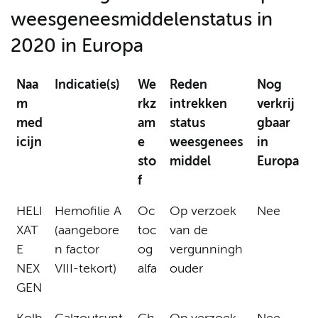
weesgeneesmiddelenstatus in
2020 in Europa
Naa
Indicatie(s)
We
Reden
Nog
m
rkz
intrekken
verkrij
med
am
status
gbaar
icijn
e
weesgenees
in
sto
middel
Europa
f
HELI
Hemofilie A
Oc
Op verzoek
Nee
XAT
(aangebore
toc
van de
E
n factor
og
vergunningh
NEX
VIII-tekort)
alfa
ouder
GEN