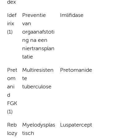
dex
Idef
Preventie
Imlifidase
irix
van
(1)
orgaanafstoti
ng na een
niertransplan
tatie
Pret
Multiresisten
Pretomanide
om
te
ani
tuberculose
d
FGK
(1)
Reb
Myelodysplas
Luspatercept
lozy
tisch