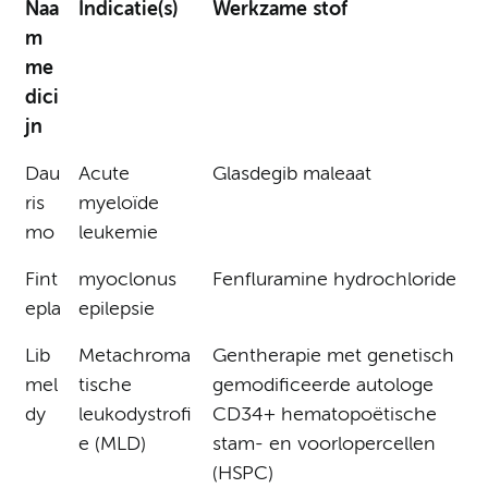
Naa
Indicatie(s)
Werkzame stof
m
me
dici
jn
Dau
Acute
Glasdegib maleaat
ris
myeloïde
mo
leukemie
Fint
myoclonus
Fenfluramine hydrochloride
epla
epilepsie
Lib
Metachroma
Gentherapie met genetisch
mel
tische
gemodificeerde autologe
dy
leukodystrofi
CD34+ hematopoëtische
e (MLD)
stam- en voorlopercellen
(HSPC)