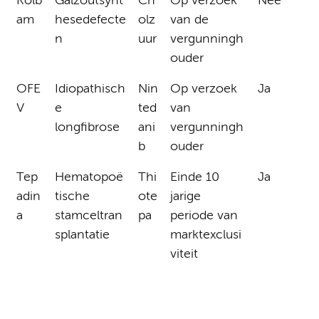
Kolb
Galzoutsynt
Ch
Op verzoek
Nee
am
hesedefecte
olz
van de
n
uur
vergunningh
ouder
OFE
Idiopathisch
Nin
Op verzoek
Ja
V
e
ted
van
longfibrose
ani
vergunningh
b
ouder
Tep
Hematopoë
Thi
Einde 10
Ja
adin
tische
ote
jarige
a
stamceltran
pa
periode van
splantatie
marktexclusi
viteit