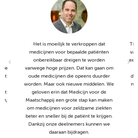
Het is moeilijk te verkroppen dat
Tio
medicijnen voor bepaalde patiënten
van
,
onbereikbaar dreigen te worden
een 
n de
vanwege hoge prijzen. Dat kan gaan om
M
Het
oude medicijnen die opeens duurder
dir
worden. Maar ook nieuwe middelen. We
nod
het
geloven erin dat Medicijn voor de
ken,
Maatschappij een grote stap kan maken
om medicijnen voor zeldzame ziekten
nt
beter en sneller bij de patiënt te krijgen.
Dankzij onze deelnemers kunnen we
daaraan bijdragen.