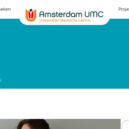
oeken
Proj
a