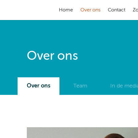
Home
Over ons
Contact
Z
Over ons
Over ons
Team
In de medi