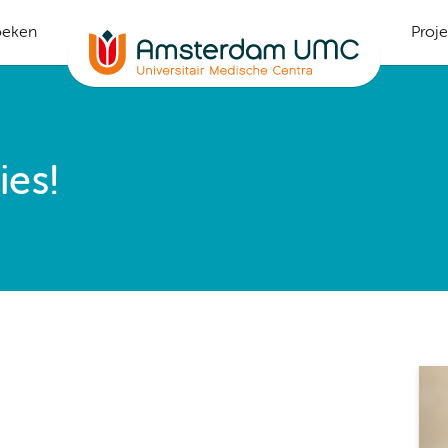
oeken
Proj
ies!