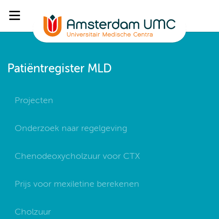
Patiëntregister MLD
Projecten
Onderzoek naar regelgeving
Chenodeoxycholzuur voor CTX
Prijs voor mexiletine berekenen
Cholzuur